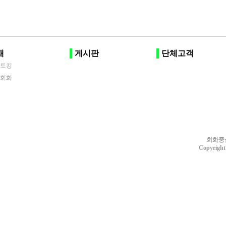
재
게시판
단체고객
리토킹
반회화
회화중
Copyright 